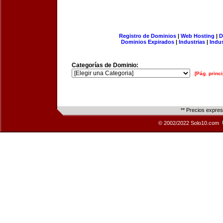
Registro de Dominios
|
Web Hosting
|
D
Dominios Expirados
|
Industrias
|
Indu
Categorías de Dominio:
[Pág. princi
** Precios expre
© 2002/2022 Solo10.com