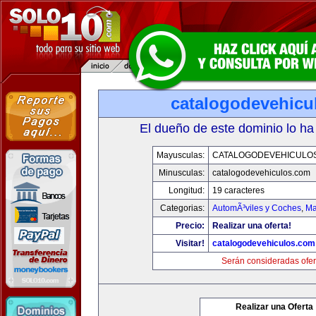
catalogodevehicu
El dueño de este dominio lo ha
Mayusculas:
CATALOGODEVEHICULO
Minusculas:
catalogodevehiculos.com
Longitud:
19 caracteres
Categorias:
AutomÃ³viles y Coches
,
Ma
Precio:
Realizar una oferta!
Visitar!
catalogodevehiculos.com
Serán consideradas ofer
Realizar una Oferta