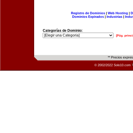
Registro de Dominios
|
Web Hosting
|
D
Dominios Expirados
|
Industrias
|
Indu
Categorías de Dominio:
[Pág. princi
** Precios expre
© 2002/2022 Solo10.com