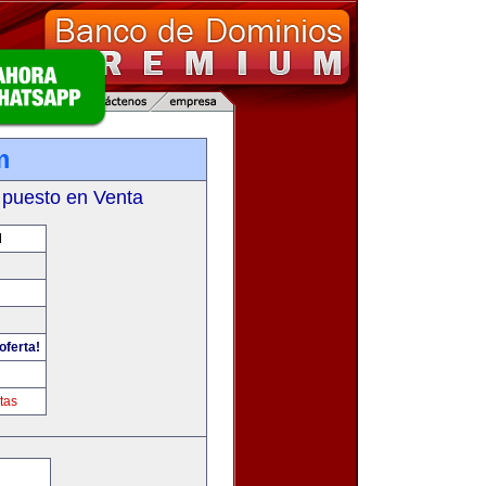
m
 puesto en Venta
M
oferta!
tas