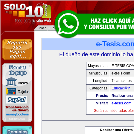
e-Tesis.co
El dueño de este dominio lo ha
Mayusculas:
E-TESIS.CO
Minusculas:
e-tesis.com
Longitud:
7 caracteres
Categorias:
EducaciÃ³n
Precio:
Realizar una 
Visitar!
e-tesis.com
Serán consideradas ofer
Realizar una Oferta