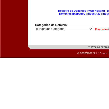
Registro de Dominios
|
Web Hosting
|
D
Dominios Expirados
|
Industrias
|
Indu
Categorías de Dominio:
[Pág. princi
** Precios expre
© 2002/2022 Solo10.com