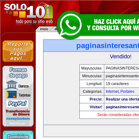
paginasinteresan
Vendido!
Mayusculas:
PAGINASINTERES
Minusculas:
paginasinteresant
Longitud:
19 caracteres
Categorias:
Internet
,
Portales
Precio:
Realizar una oferta
Visitar!
paginasinteresan
Serán consideradas ofer