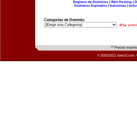
Registro de Dominios
|
Web Hosting
|
D
Dominios Expirados
|
Industrias
|
Indu
Categorías de Dominio:
[Pág. princi
** Precios expre
© 2002/2022 Solo10.com