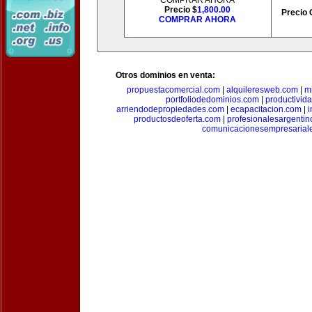
COMPRAR AHORA
Precio $
1,800.00
Precio 
COMPRAR AHORA
Otros dominios en venta:
propuestacomercial.com
|
alquileresweb.com
|
m
portfoliodedominios.com
|
productivid
arriendodepropiedades.com
|
ecapacitacion.com
|
i
productosdeoferta.com
|
profesionalesargenti
comunicacionesempresarial