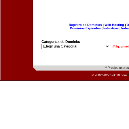
Registro de Dominios
|
Web Hosting
|
D
Dominios Expirados
|
Industrias
|
Indu
Categorías de Dominio:
[Pág. princi
** Precios expre
© 2002/2022 Solo10.com