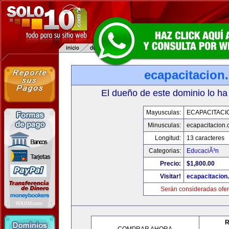
ecapacitacion
El dueño de este dominio lo ha
Mayusculas:
ECAPACITACI
Minusculas:
ecapacitacion
Longitud:
13 caracteres
Categorias:
EducaciÃ³n
Precio:
$1,800.00
Visitar!
ecapacitacion
Serán consideradas ofer
R