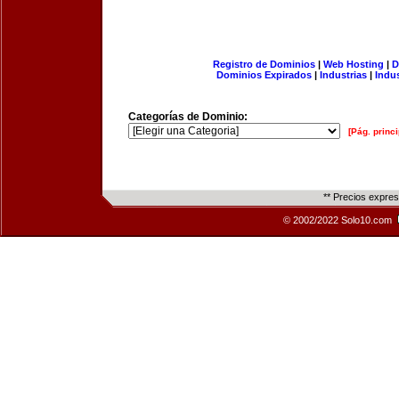
Registro de Dominios
|
Web Hosting
|
D
Dominios Expirados
|
Industrias
|
Indu
Categorías de Dominio:
[Pág. princi
** Precios expre
© 2002/2022 Solo10.com