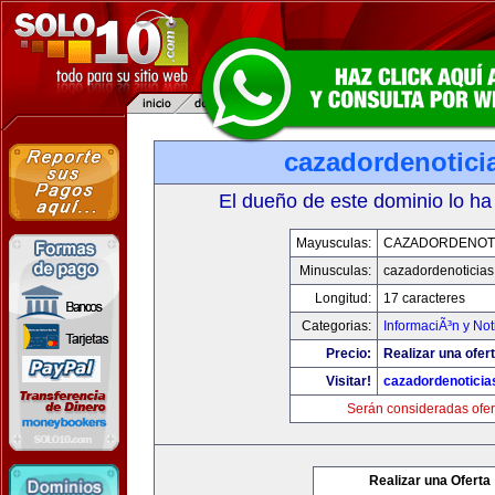
cazadordenotici
El dueño de este dominio lo ha
Mayusculas:
CAZADORDENOTI
Minusculas:
cazadordenoticia
Longitud:
17 caracteres
Categorias:
InformaciÃ³n y Not
Precio:
Realizar una ofert
Visitar!
cazadordenotici
Serán consideradas ofer
Realizar una Oferta