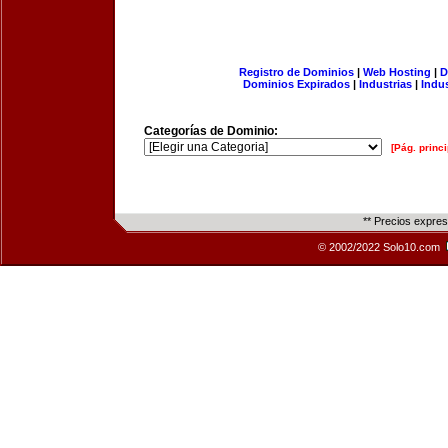
Registro de Dominios
|
Web Hosting
|
D
Dominios Expirados
|
Industrias
|
Indu
Categorías de Dominio:
[Pág. princi
** Precios expre
© 2002/2022 Solo10.com