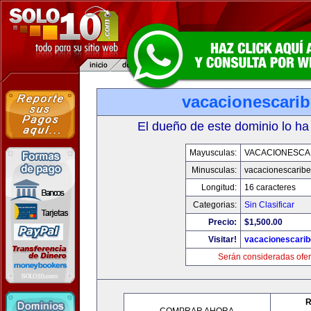
vacacionescari
El dueño de este dominio lo ha
Mayusculas:
VACACIONESCA
Minusculas:
vacacionescarib
Longitud:
16 caracteres
Categorias:
Sin Clasificar
Precio:
$1,500.00
Visitar!
vacacionescari
Serán consideradas ofer
R