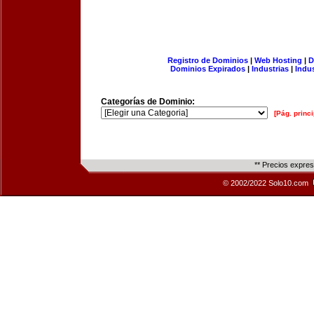
Registro de Dominios
|
Web Hosting
|
D
Dominios Expirados
|
Industrias
|
Indu
Categorías de Dominio:
[Pág. princi
** Precios expre
© 2002/2022 Solo10.com